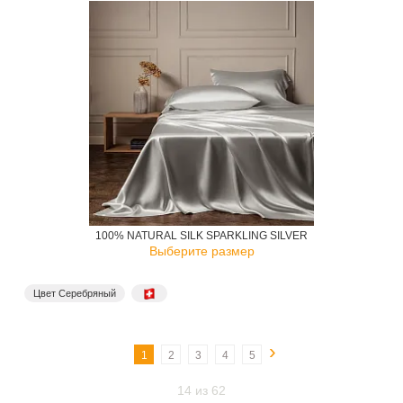
100% NATURAL SILK SPARKLING SILVER
Выберите размер
Цвет Cеребряный
›
1
2
3
4
5
14 из 62