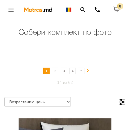
0
Главная
Комплекты
Открыть
Cобери комплект по фото
›
1
2
3
4
5
14 из 62