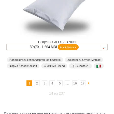
ПОДУШКА ALFABED NUBI
50x70 - 1 664 MDL
в наличии
Наполнитель Гипоаллергенное волокно
Жесткость Супер-Мягкая
Форма Классическая
Сьемный Чехол
Высота 20
›
1
2
3
4
5
...
16
17
14 из 237
Подушка влияет на сон не меньше, чем матрас: именно она