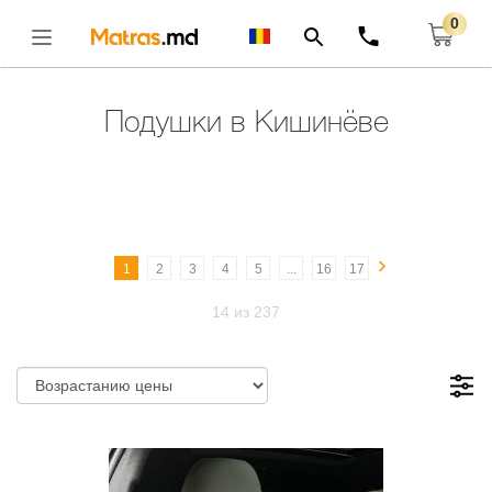
0
Главная
Подушки
Открыть
Подушки в Кишинёве
›
1
2
3
4
5
...
16
17
14 из 237