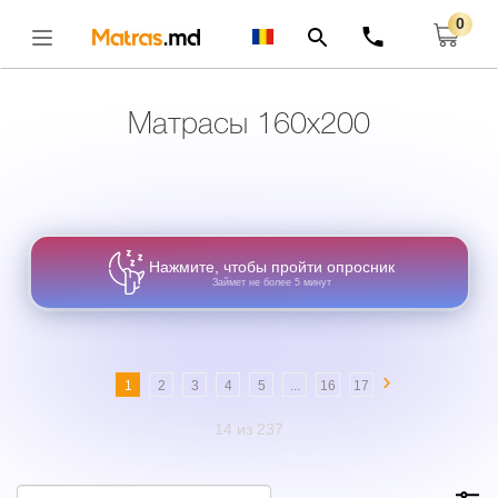
0
Главная
Матрасы
Матрасы 160x200
Открыть
Матрасы 160x200
Нажмите, чтобы пройти опросник
Займет не более 5 минут
›
1
2
3
4
5
...
16
17
14 из 237