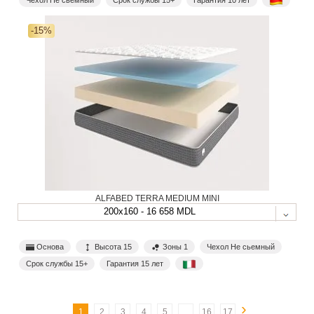
-15%
ALFABED TERRA MEDIUM MINI
200x160 - 16 658 MDL
Основа
Высота 15
Зоны 1
Чехол Не сьемный
Срок службы 15+
Гарантия 15 лет
›
1
2
3
4
5
...
16
17