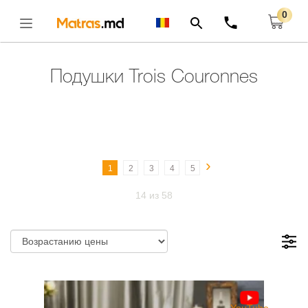
0
Главная
Подушки
Подушки Trois Couronnes
Открыть
Подушки Trois Couronnes
›
1
2
3
4
5
14 из 58