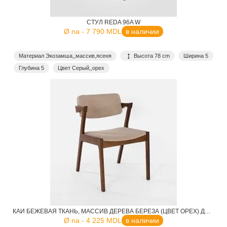
СТУЛ REDA 96A W
Ø na - 7 790 MDL
в наличии
Материал Экозамша,,массив,ясеня
Высота 78 cm
Ширина 5
Глубина 5
Цвет Серый,,орех
КАЙ БЕЖЕВАЯ ТКАНЬ, МАССИВ ДЕРЕВА БЕРЕЗА (ЦВЕТ ОРЕХ) ДЛЯ КАФЕ, РЕСТОРАНА, ДОМА, КУХНИ
Ø na - 4 225 MDL
в наличии