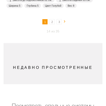
Высота до подлокотников 81 см.
Высота сиденья 65 см.
Ширина 5
Глубина 5
Цвет Голубой
Вес 8
›
1
2
3
14 из 35
НЕДАВНО ПРОСМОТРЕННЫЕ