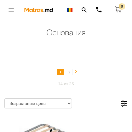
0
Главная
Основание
Открыть
Основания
›
1
2
14 из 23