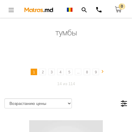
0
Главная
Тумбы
Открыть
тумбы
›
1
2
3
4
5
...
8
9
14 из 114