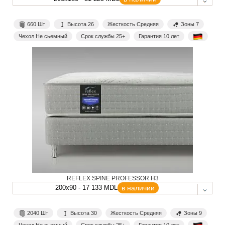
660 Шт
Высота 26
Жесткость Средняя
Зоны 7
Чехол Не сьемный
Срок службы 25+
Гарантия 10 лет
REFLEX SPINE PROFESSOR H3
200x90 - 17 133 MDL
в наличии
2040 Шт
Высота 30
Жесткость Средняя
Зоны 9
Чехол Не сьемный
Срок службы 25+
Гарантия 10 лет