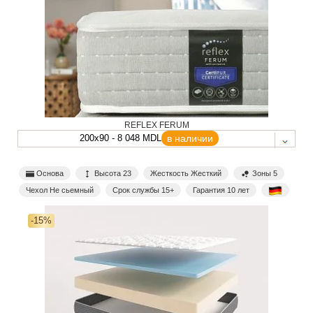
REFLEX FERUM
200x90 - 8 048 MDL
в наличии
Основа
Высота 23
Жесткость Жесткий
Зоны 5
Чехол Не сьемный
Срок службы 15+
Гарантия 10 лет
-15%