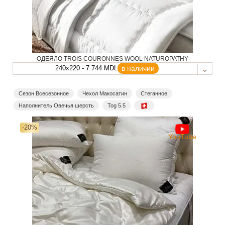
ОДЕЯЛО TROIS COURONNES WOOL NATUROPATHY
240x220 - 7 744 MDL
в наличии
Сезон Всесезонное
Чехол Макосатин
Стеганное
Наполнитель Овечья шерсть
Tog 5.5
-20%
YouTube