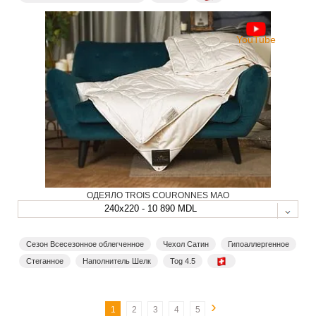
YouTube
ОДЕЯЛО TROIS COURONNES MAO
240x220 - 10 890 MDL
Сезон Всесезонное облегченное
Чехол Сатин
Гипоаллергенное
Стеганное
Наполнитель Шелк
Tog 4.5
›
1
2
3
4
5