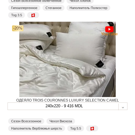
Сезон Всесезонное облегченное
Чехол Хлопок
Гипоаллергенное
Стеганное
Наполнитель Полиэстер
Tog 3.5
-20%
YouTube
ОДЕЯЛО TROIS COURONNES LUXURY SELECTION CAMEL
240x220 - 9 416 MDL
Сезон Всесезонное
Чехол Вискоза
Наполнитель Верблюжья шерсть
Tog 5.5