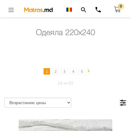
0
Главная
ОДЕЯЛА
Одеяла 220x240
Открыть
Одеяла 220x240
›
1
2
3
4
5
14 из 62