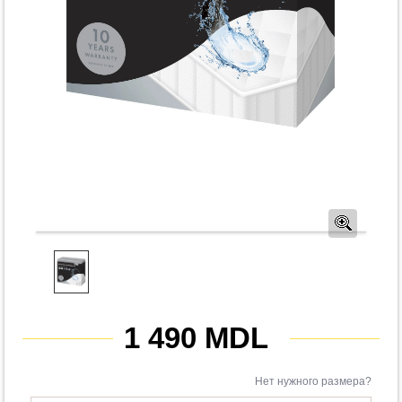
Предв
1 490 MDL
Нет нужного размера?