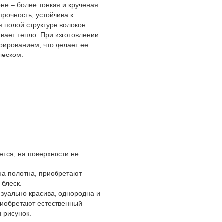
не – более тонкая и крученая.
рочность, устойчива к
 полой структуре волокон
вает тепло. При изготовлении
рированием, что делает ее
леском.
ется, на поверхности не
на полотна, приобретают
 блеск.
изуально красива, однородна и
приобретают естественный
 рисунок.