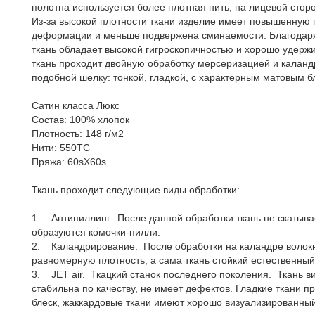
полотна используется более плотная нить, на лицевой сторо
Из-за высокой плотности ткани изделие имеет повышенную п
деформации и меньше подвержена сминаемости. Благодаря
ткань обладает высокой гигроскопичностью и хорошо удержи
ткань проходит двойную обработку мерсеризацией и каланд
подобной шелку: тонкой, гладкой, с характерным матовым б
Сатин класса Люкс
Состав: 100% хлопок
Плотность: 148 г/м2
Нити: 550ТС
Пряжа: 60sX60s
Ткань проходит следующие виды обработки:
1. Антипиллинг. После данной обработки ткань не скатыва
образуются комочки-пилли.
2. Каландрирование. После обработки на каландре волок
равномерную плотность, а сама ткань стойкий естественный
3. JET air. Ткацкий станок последнего поколения. Ткань в
стабильна по качеству, не имеет дефектов. Гладкие ткани 
блеск, жаккардовые ткани имеют хорошо визуализированный