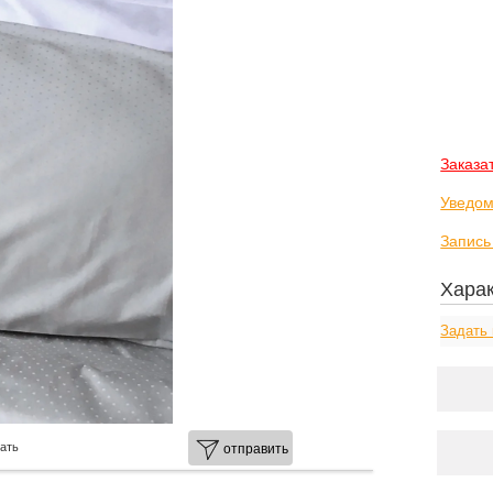
Заказа
Уведом
Запись
Харак
Задать 
ать
отправить