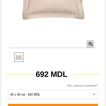
Предв
692 MDL
Нет нужного размера?
40 x 40 см - 692 MDL