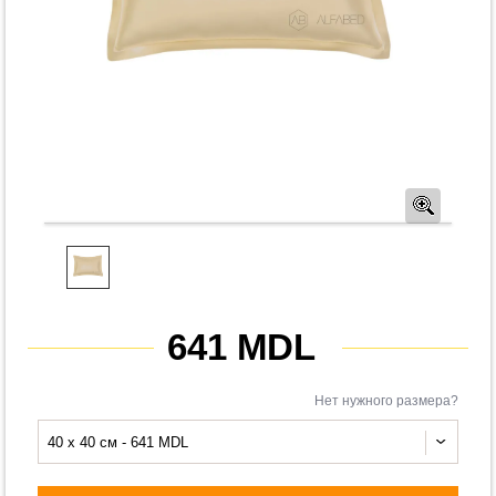
Предв
641 MDL
Нет нужного размера?
40 x 40 см - 641 MDL