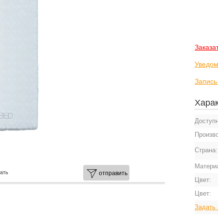
Заказа
Уведом
Запись
Харак
Доступ
Произв
Страна
Матери
ать
отправить
Цвет:
Цвет:
Задать 