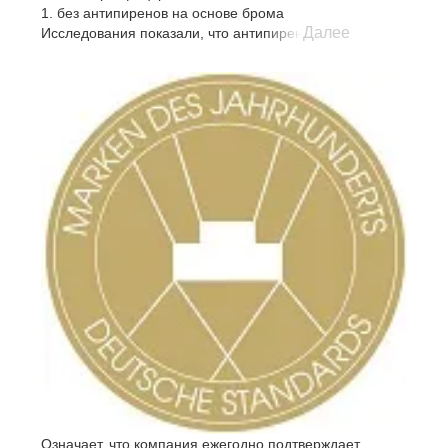
1. без антипиренов на основе брома
Далее
Исследования показали, что антипирены этого типа
являются причиной множества хронических
заболеваний у людей и кошек. Некоторые из таких
антипиренов могут быть использованы для
изготовления пенополиуретана, соотвествующего
требованиям пожарной безопасности.
2. без ртути, свинца и тяжелых металлов.
Хотя эти вещества не являются обычными
компонентами сырья для пенополиуретанов, наличию
тяжелых металлов в пищевых продуктах (ртуть в рыбе)
и в доме (свинцовые краски в детских игрушках)
уделяется особое внимание
3. без формальдегида
Как и тяжелые металлы, формальдегид никогда не
использовался в качестве сырья для пен. Однако
формальдегид является причиной плохого качества
воздуха в помещении.
4. без запрещенных фталатов
Фталаты используются как размягчители при
изготовлении некоторых потребительских товаров.
Существуют жесткие требования, запрещающие
Означает, что компания ежегодно подтверждает