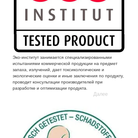
Эко-институт занимается специализированными
испытаниями коммерческой продукции на предмет
запаха, излучений, дает токсикологические и
экологические оценки и иные заключения по продукту,
проводит консультации производителей при
разработке и оптимизации продукта.
Далее
Во время испытаний продукции с натуральным
латексом было подтверждено, что натуральный латекс
в изделиях содержит не менее 85% натурального
каучука и является экологически чистым продуктом, не
выделяющим формальдегидов, химический или иной
запах. Изделие имеет природный запах натурального
латекса.