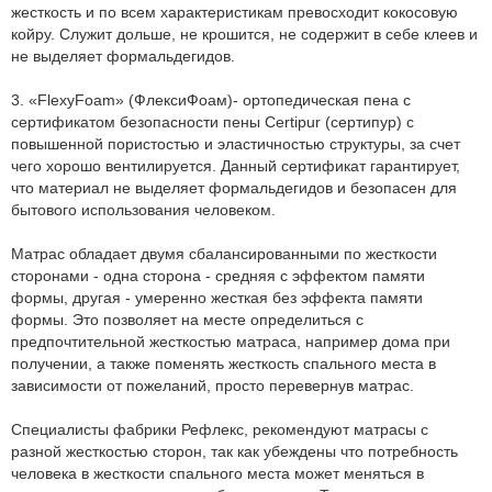
жесткость и по всем характеристикам превосходит кокосовую
койру. Служит дольше, не крошится, не содержит в себе клеев и
не выделяет формальдегидов.
3. «FlexyFoam» (ФлексиФоам)- ортопедическая пена с
сертификатом безопасности пены Certipur (сертипур) с
повышенной пористостью и эластичностью структуры, за счет
чего хорошо вентилируется. Данный сертификат гарантирует,
что материал не выделяет формальдегидов и безопасен для
бытового использования человеком.
Матрас обладает двумя сбалансированными по жесткости
сторонами - одна сторона - средняя с эффектом памяти
формы, другая - умеренно жесткая без эффекта памяти
формы. Это позволяет на месте определиться с
предпочтительной жесткостью матраса, например дома при
получении, а также поменять жесткость спального места в
зависимости от пожеланий, просто перевернув матрас.
Специалисты фабрики Рефлекс, рекомендуют матрасы с
разной жесткостью сторон, так как убеждены что потребность
человека в жесткости спального места может меняться в