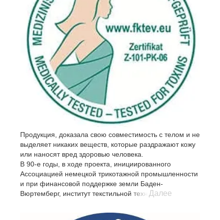
Испытание запаха проведено согласно ISO 16000-28 и
VDA 270, измерение выделения формальдегида
согласно EN 717-1 и En 717-3.
Продукция, доказала свою совместимость с телом и не
выделяет никаких веществ, которые раздражают кожу
или наносят вред здоровью человека.
В 90-е годы, в ходе проекта, инициированного
Ассоциацией немецкой трикотажной промышленности
и при финансовой поддержке земли Баден-
Далее
Вюртемберг, институт текстильной техники и
технологии совместно с ведущими текстильными
компаниями в индустрии, разработали научно-