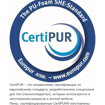
обоснованную методику для тестирования
воздействия текстиля на кожу человека во время
использования и носки изделий.
Впервые живые клетки были использованы в качестве
биосенсоров при тестировании текстиля, с помощью
которых стало возможным продемонстрировать
воздействие на кожу при ношении текстильного
изделия. Данная методика тестирования была
разработана на основе методов тестирования
имплантатов в медицинской технике.
В 1998 г. сертифицированная лаборатория ITV
Denkendorf Produktservice GmbH была уполномочена
на проведение тестов на совместимость организма и
текстиля и выдавать FKT сертификат "протестировано
в медицине на токсины". В среднем ежегодно
тестируется от 500 до 1000 образцов продукции.
CertiPUR – это независимая сертификация по
европейскому стандарту, разработанному специально
для пен (пенополиуретан), которые используются в
изготовлении матрасов и мягкой мебели.
Пены, сертифицированные CertiPUR® изготовлены: