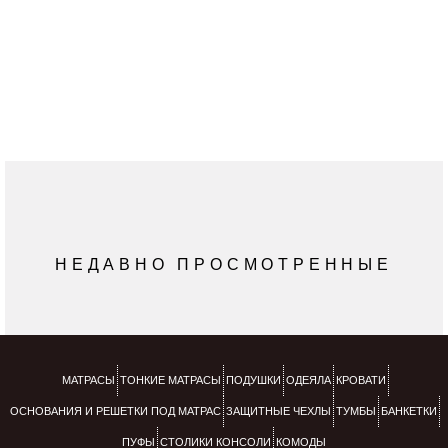
классифицируются как материалы с низким уровнем
эмиссии (выбросов) летучих веществ для закрытых
помещений.
НЕДАВНО ПРОСМОТРЕННЫЕ
МАТРАСЫ
ТОНКИЕ МАТРАСЫ
ПОДУШКИ
ОДЕЯЛА
КРОВАТИ
ОСНОВАНИЯ И РЕШЕТКИ ПОД МАТРАС
ЗАЩИТНЫЕ ЧЕХЛЫ
ТУМБЫ
БАНКЕТКИ
ПУФЫ
СТОЛИКИ КОНСОЛИ
КОМОДЫ