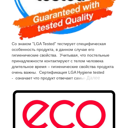
Со знаком "LGA Tested" тестирует специфическая
особенность продукта, в данном случае его
гигиенические свойства. Учитывая, что постельные
принадлежности контактируют с телом человека
длительное время – гигиенические свойства продукта
очень важны. Сертификация LGA Hygiene tested
Далее
- означает что продукт отвечает самым высоким
требованиям гигиенической безопасности, в нем не
образуется плесени, грибков и другой патогенной
микрофлоры во время использования, при
соблюдении общеизвестных рекомендаций и
надлежащем, регулярным уходе, рекомендованном
производителем в инструкции по эксплуатации.