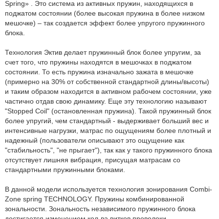
Spring» . Это система из активных пружин, находящихся в
поджатом состоянии (более высокая пружина в более низком
мешочке) – так создается эффект более упругого пружинного
блока.
Технология Эктив делает пружинный блок более упругим, за
счет того, что пружины находятся в мешочках в поджатом
состоянии. То есть пружина изначально зажата в мешочке
(примерно на 30% от собственной стандартной длины/высоты)
и таким образом находится в активном рабочем состоянии, уже
частично отдав свою динамику. Еще эту технологию называют
"Stopped Coil" (остановленная пружина). Такой пружинный блок
более упругий, чем стандартный - выдерживает больший вес и
интенсивные нагрузки, матрас по ощущениям более плотный и
надежный (пользователи описывают это ощущение как
"стабильность", "не прыгает"), так как у такого пружинного блока
отсутствует лишняя вибрация, присущая матрасам со
стандартными пружинными блоками.
В данной модели используется технология зонирования Combi-
Zone spring TECHNOLOGY. Пружины комбинированной
зональности. Зональность независимого пружинного блока
достигается изменением кол-ва витков проволоки