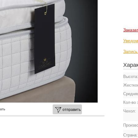
Заказа
Уведом
Запись
Харак
Высота
Жесткос
Средня
Кол-во 
ать
отправить
Чехол:
Произв
Страна