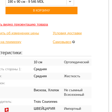
190 x 90 см - 9 546 MDL
В КОРЗИНУ
ть видео презентацию товара
ить об изменении цены
Условия доставки
 на примерку
Самовывоз
теристики:
:
10 см
Ортопедический
ть стороны 1:
Средняя
я:
Средняя
Жесткость
зон:
Вискоза, Хлопок
Не съемный
Всесезонный
одитель:
Trois Couronnes
ШВЕЙЦАРИЯ
Импортный
: