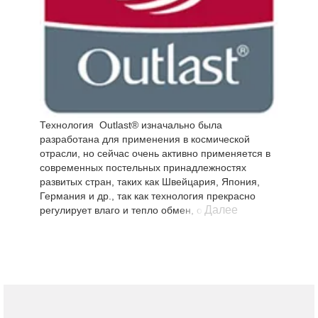
Технология Outlast® изначально была
разработана для применения в космической
отрасли, но сейчас очень активно применяется в
современных постельных принадлежностях
развитых стран, таких как Швейцария, Япония,
Германия и др., так как технология прекрасно
Далее
регулирует влаго и тепло обмен, обеспечивая
улучшенный комфорт сна. Колебания
температуры сокращаются, за счет чего спящий
меньше потеет или мерзнет во сне. Постельные
принадлежности с волокном Аутласт оптимально
адаптируются под индивидуальные потребности
человека в тепле и не допускают перегрева или
переохлаждения во время сна.