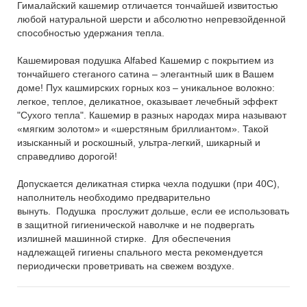
Гималайский кашемир отличается тончайшей извитостью
любой натуральной шерсти и абсолютно непревзойденной
способностью удержания тепла.
Кашемировая подушка Alfabed Кашемир с покрытием из
тончайшего стеганого сатина – элегантный шик в Вашем
доме! Пух кашмирских горных коз – уникальное волокно:
легкое, теплое, деликатное, оказывает лечебный эффект
"Сухого тепла". Кашемир в разных народах мира называют
«мягким золотом» и «шерстяным бриллиантом». Такой
изысканный и роскошный, ультра-легкий, шикарный и
справедливо дорогой!
Допускается деликатная стирка чехла подушки (при 40С),
наполнитель необходимо предварительно
вынуть. Подушка прослужит дольше, если ее использовать
в защитной гигиенической наволчке и не подвергать
излишней машинной стирке. Для обеспечения
надлежащей гигиены спального места рекомендуется
периодически проветривать на свежем воздухе.