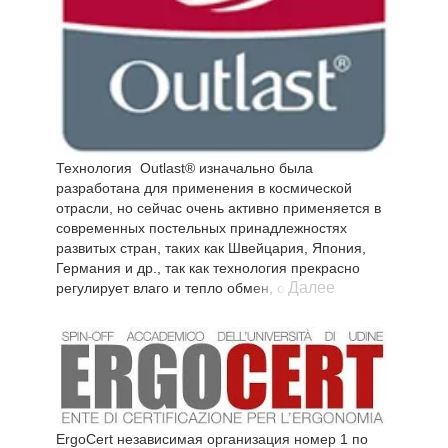
Технология Outlast® изначально была
разработана для применения в космической
отрасли, но сейчас очень активно применяется в
современных постельных принадлежностях
развитых стран, таких как Швейцария, Япония,
Германия и др., так как технология прекрасно
Далее
регулирует влаго и тепло обмен, обеспечивая
улучшенный комфорт сна. Колебания
температуры сокращаются, за счет чего спящий
меньше потеет или мерзнет во сне. Постельные
принадлежности с волокном Аутласт оптимально
адаптируются под индивидуальные потребности
человека в тепле и не допускают перегрева или
переохлаждения во время сна.
ErgoCert независимая организация номер 1 по