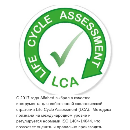
гигиенические условия на всех этапах
производственного цикла: от поставок до
производства и переработки, до упаковки,
отгрузки и доставки.
"Гарантия гигиены для матрасов, пен и подушек”
добавляет еще одну ценность к уже высокому
качеству продукции Alfabed. Bureau Veritas -
ведущая в мире компания по контролю, проверке
и сертификации качества, здоровья и
безопасности окружающей среды и социальной
ответственности, которая отвечает за проверку
соответствия требованиям строгого регламента в
Компании.
С 2017 года Alfabed выбрал в качестве
инструмента для собственной экологической
стратегии Life Cycle Assessment (LCA). Методика
признана на международном уровне и
регулируется нормами ISO 1404-14044, что
позволяет оценить и правильно производить