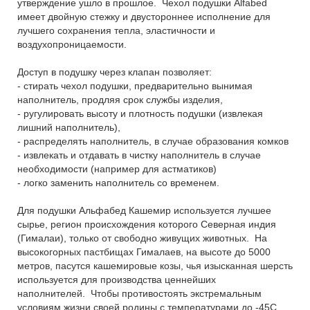
утверждение ушло в прошлое. Чехол подушки Alfabed
имеет двойную стежку и двустороннее исполнение для
лучшего сохранения тепла, эластичности и
воздухопроницаемости.
Доступ в подушку через клапан позволяет:
- стирать чехол подушки, предварительно вынимая
наполнитель, продляя срок службы изделия,
- ругулировать высоту и плотность подушки (извлекая
лишний наполнитель),
- распределять наполнитель, в случае образования комков
- извлекать и отдавать в чистку наполнитель в случае
необходимости (например для астматиков)
- логко заменить наполнитель со временем.
Для подушки Альфабед Кашемир используется лучшее
сырье, регион происхождения которого Северная индия
(Гималаи), только от свободно живущих животных. На
высокогорных пастбищах Гималаев, на высоте до 5000
метров, пасутся кашемировые козы, чья изысканная шерсть
используется для производства ценнейших
наполнителей. Чтобы противостоять экстремальным
условиям жизни своей родины с температурами до -45С