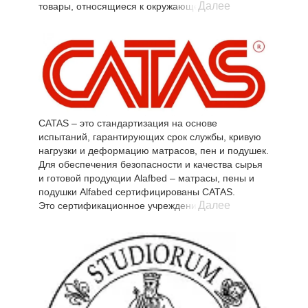
Далее
товары, относящиеся к окружающей среде.
Анализ LCA, проведенный с применением
методологии PEF (Product Environmental
Footprint), определяемой рекомендацией
2013/179 / EU Европейской комиссии, ставит
Alfabed среди пионеров отрасли в принятии этого
метода на международном уровне и представляет
собой научную основу, полезную для: определить
области потенциального улучшения продукции в
CATAS – это стандартизация на основе
течение жизненного цикла продукции
испытаний, гарантирующих срок службы, кривую
сравнение экологических характеристик,
нагрузки и деформацию матрасов, пен и подушек.
связанных с альтернативными продуктами,
Для обеспечения безопасности и качества сырья
направлять на переработку продукцию, чтобы
и готовой продукции Alafbed – матрасы, пены и
минимизировать воздействие за счет повышения
подушки Alfabed сертифицированы CATAS.
эффективности потребления природных ресурсов
Далее
Это сертификационное учреждение благодаря
или сокращения выбросов в воздух, воду или
испытаниям, проведенным с высоким уровнем
почву.
компетентности, проверяет, что каждый материал
Исследование LCA было рассчитано с учетом
и продукт соответствуют требованиям технических
экологических последствий четырех линий
стандартов отрасли.
продукции на протяжении всего их жизненного
Испытания проводятся в соответствии с
цикла (проектирование, приобретение сырья,
европейскими нормами (EN), международными
производство, распространение, продажа,
(ISO) и национальными (UNI, DIN, BS, NF, ASTM,