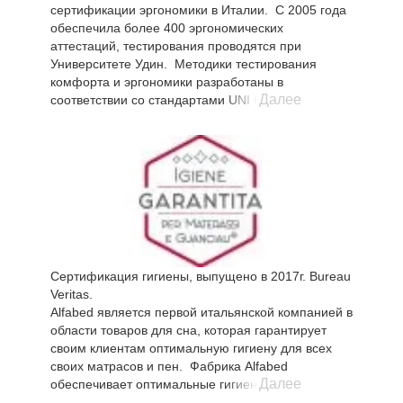
сертификации эргономики в Италии. С 2005 года
Принцип действия волокна OUTLAST®
обеспечила более 400 эргономических
Вискоза Аутласт вбирает в себя излишнее тепло
аттестаций, тестирования проводятся при
исходящее от тела спящего, сохраняет его и
Университете Удин. Методики тестирования
затем медленно отдает обратно. За счет этого
комфорта и эргономики разработаны в
происходит постоянный тепловой кругооборот,
Далее
соответствии со стандартами UNI CEI EN ISO / IEC
температура которого постоянно регулируется.
17065, а также положениями действующего
законодательства Евро Союза для того, чтобы
обеспечить своим клиентам максимальную
прозрачность и высокий уровень надежности и
доверия. Изделия сертифицированные ЭргоСерт
подтверждают максимальную эргономичность и
комфорт использования.
Сертификация гигиены, выпущено в 2017г. Bureau
Veritas.
Alfabed является первой итальянской компанией в
области товаров для сна, которая гарантирует
своим клиентам оптимальную гигиену для всех
своих матрасов и пен. Фабрика Alfabed
Далее
обеспечивает оптимальные гигиенические
условия продукции Alfabed, соблюдаются все