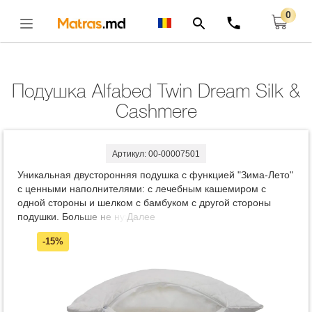
0
Главная
Подушки
Подушка Alfabed Twin Dream Silk & Cashmere
Открыть
Подушка Alfabed Twin Dream Silk &
Cashmere
Артикул: 00-00007501
Уникальная двусторонняя подушка с функцией "Зима-Лето"
с ценными наполнителями: с лечебным кашемиром с
одной стороны и шелком с бамбуком с другой стороны
подушки. Больше не нужно решать какой наполнитель
Далее
лучше, выбирая себе подушку! Вы получаете 2 подушки в
-15%
одной и пользуетесь уникальными ценными свойствами
шелка с бамбуком или кашемиром, просто переворачивая
подушку. Наполнитель: кашемир и шелк с бамбуком,
каждый в изолированной секции. Наполнители внутри
подушки находятся в 2-ух изолированных друг от друга