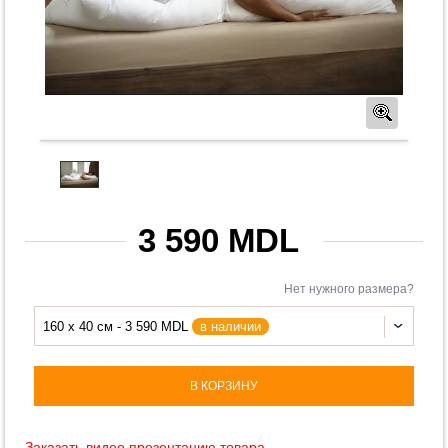
Предв
3 590 MDL
Нет нужного размера?
160 x 40 см - 3 590 MDL
в наличии
В КОРЗИНУ
Заказать видео презентацию товара