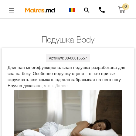
0
Главная
Подушки
Подушка Body
Открыть
Подушка Body
Артикул: 00-00016557
Длинная многофункциональная подушка разработана для
сна на боку. Особенно подушку оценят те, кто привык
скручивать или комкать одеяло забрасывая на него ногу.
Научно доказано, что такое положение во время сна
Далее
эффективно разгружает позвоночник. Подушку можно
приспособить на кровать и использовать как уютную
единую подушку поперек кровати.