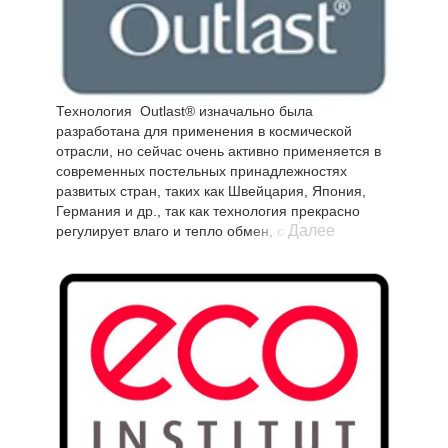
Технология Outlast® изначально была
разработана для применения в космической
отрасли, но сейчас очень активно применяется в
современных постельных принадлежностях
развитых стран, таких как Швейцария, Япония,
Германия и др., так как технология прекрасно
Далее
регулирует влаго и тепло обмен, обеспечивая
улучшенный комфорт сна. Колебания
температуры сокращаются, за счет чего спящий
меньше потеет или мерзнет во сне. Постельные
принадлежности с волокном Аутласт оптимально
адаптируются под индивидуальные потребности
человека в тепле и не допускают перегрева или
переохлаждения во время сна.
Принцип действия волокна OUTLAST®
Вискоза Аутласт вбирает в себя излишнее тепло