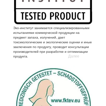
исходящее от тела спящего, сохраняет его и
затем медленно отдает обратно. За счет этого
происходит постоянный тепловой кругооборот,
температура которого постоянно регулируется.
Эко-институт занимается специализированными
испытаниями коммерческой продукции на
предмет запаха, излучений, дает
токсикологические и экологические оценки и иные
заключения по продукту, проводит консультации
производителей при разработке и оптимизации
Далее
продукта.
Во время испытаний продукции с натуральным
латексом было подтверждено, что натуральный
латекс в изделиях содержит не менее 85%
натурального каучука и является экологически
чистым продуктом, не выделяющим
формальдегидов, химический или иной
запах. Изделие имеет природный запах
натурального латекса.