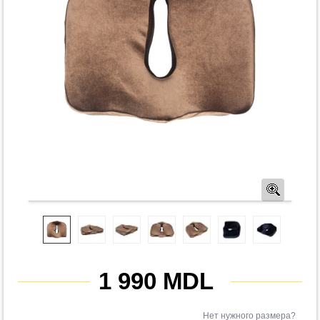
Предв
1 990 MDL
Нет нужного размера?