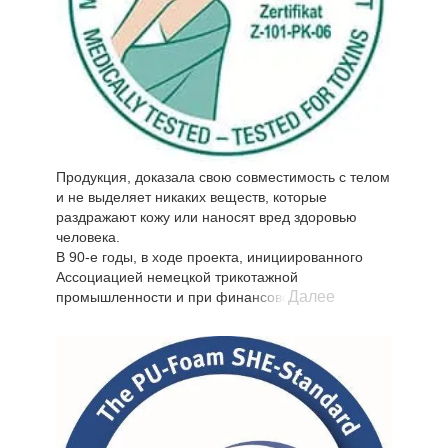
Испытание запаха проведено согласно ISO
16000-28 и VDA 270, измерение выделения
формальдегида согласно EN 717-1 и En 717-3.
Продукция, доказала свою совместимость с телом
и не выделяет никаких веществ, которые
раздражают кожу или наносят вред здоровью
человека.
В 90-е годы, в ходе проекта, инициированного
Ассоциацией немецкой трикотажной
Далее
промышленности и при финансовой поддержке
земли Баден-Вюртемберг, институт текстильной
техники и технологии совместно с ведущими
текстильными компаниями в индустрии,
разработали научно-обоснованную методику для
тестирования воздействия текстиля на кожу
человека во время использования и носки
изделий.