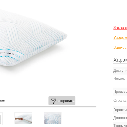
Заказа
Уведом
Запись
Харак
Доступ
Чехол:
Произв
Страна
ать
отправить
Гаранти
Дополн
Ткань ч