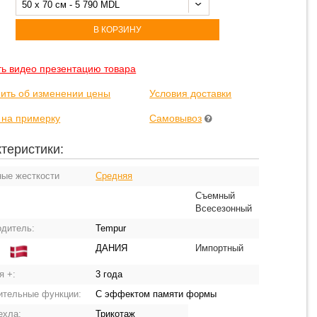
50 x 70 см - 5 790 MDL
В КОРЗИНУ
ть видео презентацию товара
ить об изменении цены
Условия доставки
 на примерку
Самовывоз
теристики:
ные жесткости
Средняя
Съемный
Всесезонный
одитель:
Tempur
ДАНИЯ
Импортный
:
я +:
3 года
ительные функции:
С эффектом памяти формы
ехла:
Трикотаж