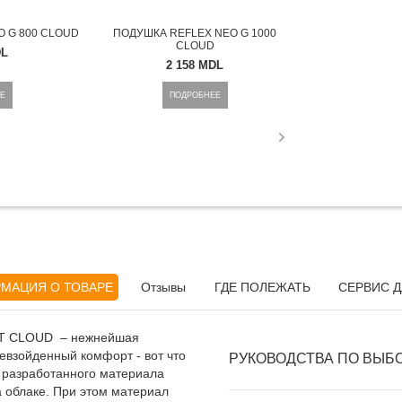
 G 800 CLOUD
ПОДУШКА REFLEX NEO G 1000
ПОДУШКА REF
CLOUD
C
DL
2 158 MDL
2 1
Е
ПОДРОБНЕЕ
ПОД
МАЦИЯ О ТОВАРЕ
Отзывы
ГДЕ ПОЛЕЖАТЬ
СЕРВИС Д
ORT CLOUD – нежнейшая
евзойденный комфорт - вот что
РУКОВОДСТВА ПО ВЫБ
о разработанного материала
а облаке. При этом материал