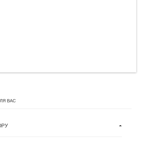
LEX NEO G 1200
LOUD
58 MDL
РОБНЕЕ
ЛЯ ВАС
ОРУ