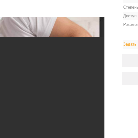
Степень
Доступ
ерные чернила.
Может, попробуете
загрузить
его?
Рекоме
Задать 