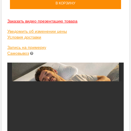
В КОРЗИНУ
Заказать видео презентацию товара
Уведомить об изменении цены
Условия доставки
Запись на примерку
Самовывоз
PDF не отобразился? Возможно, стоит попробовать черные
чернила.
Может, попробуете
загрузить
его?