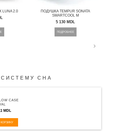
 LUNA 2.0
ПОДУШКА TEMPUR SONATA
SMARTCOOL M
DL
5 130 MDL
Е
ПОДРОБНЕЕ
 СИСТЕМУ СНА
LLOW CASE
YAL
TTON
11 MDL
TEEN PEARL
 LUNA
 КОРЗИНУ