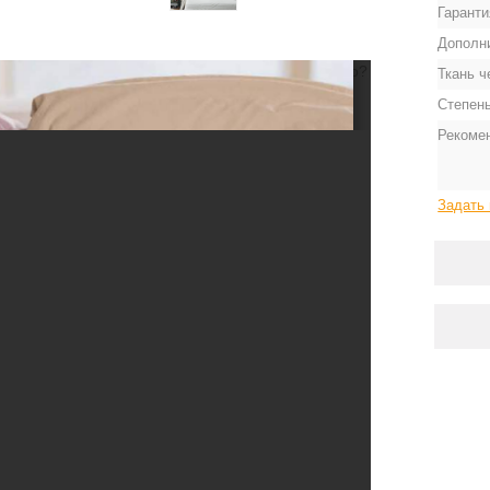
Гаранти
Дополн
ерные чернила.
Может, попробуете
загрузить
его?
Ткань ч
Степень
Рекоме
Задать 