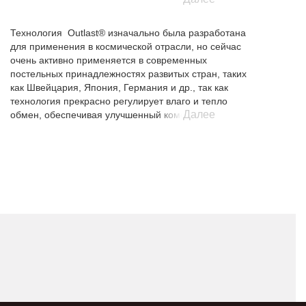
Технология Outlast® изначально была разработана
для применения в космической отрасли, но сейчас
очень активно применяется в современных
постельных принадлежностях развитых стран, таких
как Швейцария, Япония, Германия и др., так как
технология прекрасно регулирует влаго и тепло
Далее
обмен, обеспечивая улучшенный комфорт
сна. Колебания температуры сокращаются, за счет
чего спящий меньше потеет или мерзнет во
сне. Постельные принадлежности с волокном
Аутласт оптимально адаптируются под
индивидуальные потребности человека в тепле и не
допускают перегрева или переохлаждения во время
сна.
Принцип действия волокна OUTLAST®
Вискоза Аутласт вбирает в себя излишнее тепло
исходящее от тела спящего, сохраняет его и затем
медленно отдает обратно. За счет этого происходит
постоянный тепловой кругооборот, температура