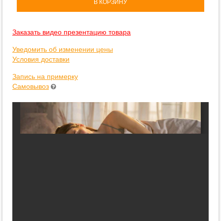
В КОРЗИНУ
Заказать видео презентацию товара
Уведомить об изменении цены
Условия доставки
Запись на примерку
Самовывоз
PDF не отобразился? Возможно, стоит попробовать черные
чернила.
Может, попробуете
загрузить
его?