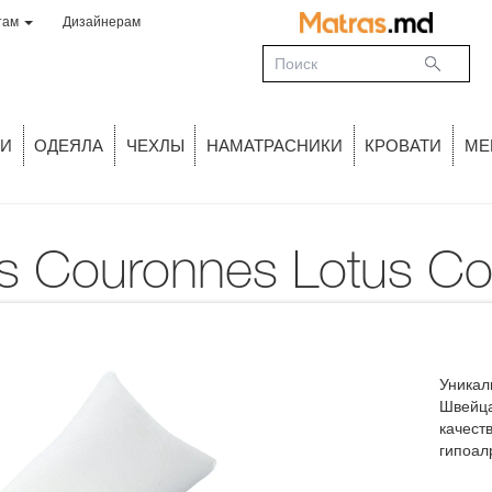
там
Дизайнерам
И
ОДЕЯЛА
ЧЕХЛЫ
НАМАТРАСНИКИ
КРОВАТИ
МЕ
is Couronnes Lotus Co
Уникал
Швейца
качест
гипоал
иннова