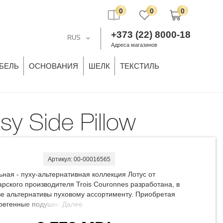
0
0
0
+373 (22) 8000-18
RUS
Адреса магазинов
БЕЛЬ
ОСНОВАНИЯ
ШЕЛК
ТЕКСТИЛЬ
sy Side Pillow
Артикул: 00-00016565
ьная - пуху-альтернативная коллекция Лотус от
рского производителя Trois Couronnes разработана, в
ве альтернативы пуховому ассортименту. Приобретая
регенные подушки Лотус с пуху-альтенативным
Далее
ционным волокном DownPuffTM (разработано в