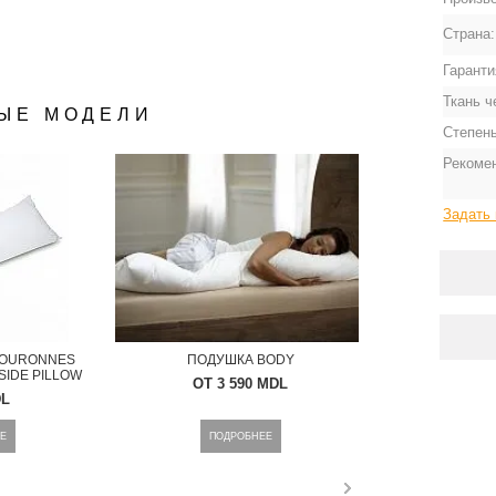
Страна
Гаранти
Ткань ч
ЫЕ МОДЕЛИ
Степень
Рекоме
Задать 
ОСМОТР
БЫСТРЫЙ ПРОСМОТР
COURONNES
ПОДУШКА BODY
SIDE PILLOW
ОТ 3 590 MDL
DL
Е
ПОДРОБНЕЕ