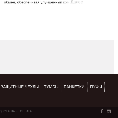
Далее
обмен, обеспечивая улучшенный комфорт
сна. Колебания температуры сокращаются, за счет
чего спящий меньше потеет или мерзнет во
сне. Постельные принадлежности с волокном
Аутласт оптимально адаптируются под
индивидуальные потребности человека в тепле и не
допускают перегрева или переохлаждения во время
сна.
Принцип действия волокна OUTLAST®
Вискоза Аутласт вбирает в себя излишнее тепло
исходящее от тела спящего, сохраняет его и затем
медленно отдает обратно. За счет этого происходит
постоянный тепловой кругооборот, температура
которого постоянно регулируется.
ЗАЩИТНЫЕ ЧЕХЛЫ
ТУМБЫ
БАНКЕТКИ
ПУФЫ
ДОСТАВКА
ОПЛАТА