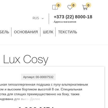
0
0
0
+373 (22) 8000-18
RUS
Адреса магазинов
БЕЛЬ
ОСНОВАНИЯ
ШЕЛК
ТЕКСТИЛЬ
s Lux Cosy
Артикул: 00-00007532
ьная гипоаллергенная подушка с пуху-альтернативным
ом и высоким бортиком высотой 8 см. Специальная
отка для спящих преимущественно на боку, также
ндована для высоких людей либо с крупным
Далее
ожением. Уникальная - пуху-альтернативная коллекция