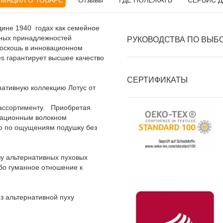
МАЦИЯ О ТОВАРЕ
Отзывы
ГДЕ ПОЛЕЖАТЬ
СЕРВИС Д
дине 1940 годах как семейное
ьных принадлежностей
РУКОВОДСТВА ПО ВЫБ
роскошь в инновационном
es гарантирует высшее качество
СЕРТИФИКАТЫ
ативную коллекцию Лотус от
 ассортименту. Приобретая
вационным волокном
ую по ощущениям подушку без
зу альтернативных пуховых
ибо гуманное отношение к
з альтернативной пуху