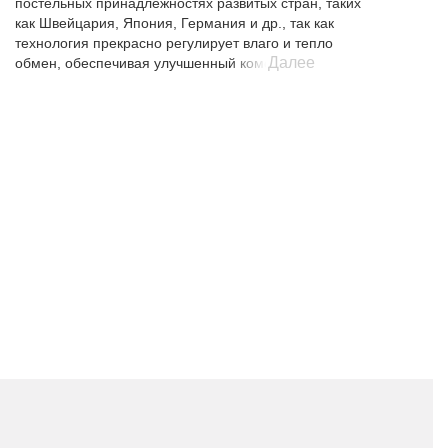
постельных принадлежностях развитых стран, таких
как Швейцария, Япония, Германия и др., так как
технология прекрасно регулирует влаго и тепло
Далее
обмен, обеспечивая улучшенный комфорт
сна. Колебания температуры сокращаются, за счет
чего спящий меньше потеет или мерзнет во
сне. Постельные принадлежности с волокном
Аутласт оптимально адаптируются под
индивидуальные потребности человека в тепле и не
допускают перегрева или переохлаждения во время
сна.
Принцип действия волокна OUTLAST®
Вискоза Аутласт вбирает в себя излишнее тепло
исходящее от тела спящего, сохраняет его и затем
медленно отдает обратно. За счет этого происходит
постоянный тепловой кругооборот, температура
которого постоянно регулируется.