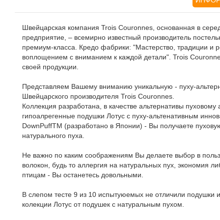
ИНФОР
Швейцарская компания Trois Couronnes, основанная в сере
предприятие, ‒ всемирно известный производитель постел
премиум-класса. Кредо фабрики: "Мастерство, традиции и 
воплощением с вниманием к каждой детали". Trois Couronn
своей продукции.
Представляем Вашему вниманию уникальную - пуху-альтерн
Швейцарского производителя Trois Couronnes.
Коллекция разработана, в качестве альтернативы пуховому
гипоалрегенные подушки Лотус с пуху-альтенативным инно
DownPuffTM (разработано в Японии) - Вы получаете пухов
натурального пуха.
Не важно по каким соображениям Вы делаете выбор в поль
волокон, будь то аллергия на натуральных пух, экономия л
птицам - Вы останетесь довольными.
В слепом тесте 9 из 10 испытуюемых не отличили подушки и
колекции Лотус от подушек с натуральным пухом.