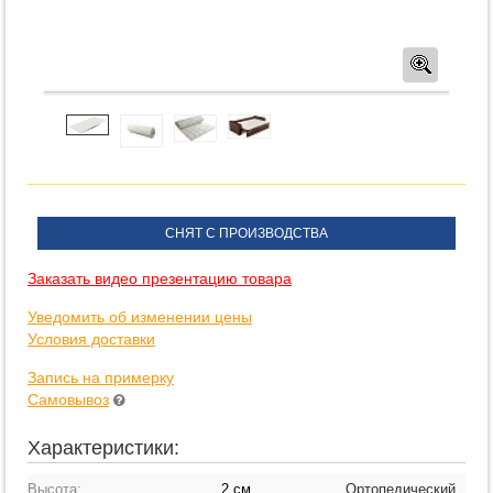
Предв
СНЯТ С ПРОИЗВОДСТВА
Заказать видео презентацию товара
Уведомить об изменении цены
Условия доставки
Запись на примерку
Самовывоз
Характеристики:
Высота:
2 см
Ортопедический