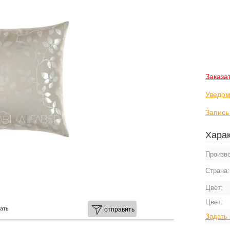
Заказа
Уведом
Запись
Харак
Произв
Страна
Цвет:
Цвет:
ать
отправить
Задать 