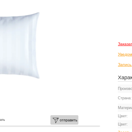
Заказа
Уведом
Запись
Харак
Произв
Страна
Матери
Цвет:
ать
отправить
Цвет: