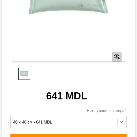
Предв
641 MDL
Нет нужного размера?
40 x 40 см - 641 MDL