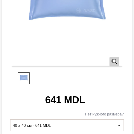
Предв
641 MDL
Нет нужного размера?
40 x 40 см - 641 MDL