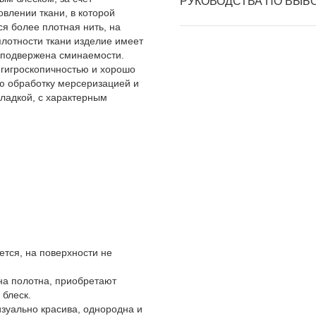
РУКОВОДСТВА ПО ВЫБ
влении ткани, в которой
ся более плотная нить, на
плотности ткани изделие имеет
 подвержена сминаемости.
 гигроскопичностью и хорошо
ую обработку мерсеризацией и
гладкой, с характерным
ется, на поверхности не
на полотна, приобретают
 блеск.
изуально красива, однородна и