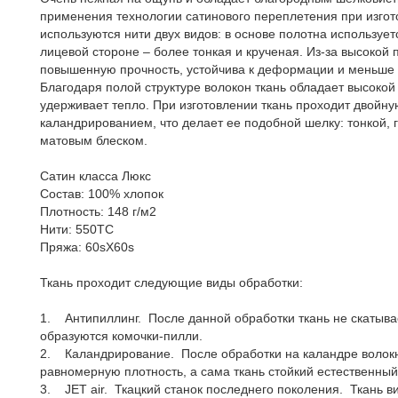
применения технологии сатинового переплетения при изгото
используются нити двух видов: в основе полотна использует
лицевой стороне – более тонкая и крученая. Из-за высокой 
повышенную прочность, устойчива к деформации и меньше
Благодаря полой структуре волокон ткань обладает высокой
удерживает тепло. При изготовлении ткань проходит двойн
каландрированием, что делает ее подобной шелку: тонкой, 
матовым блеском.
Сатин класса Люкс
Состав: 100% хлопок
Плотность: 148 г/м2
Нити: 550ТС
Пряжа: 60sX60s
Ткань проходит следующие виды обработки:
1. Антипиллинг. После данной обработки ткань не скатыва
образуются комочки-пилли.
2. Каландрирование. После обработки на каландре волок
равномерную плотность, а сама ткань стойкий естественный
3. JET air. Ткацкий станок последнего поколения. Ткань в