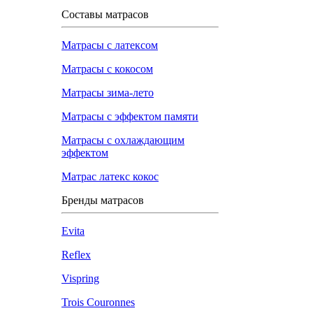
Составы матрасов
Матрасы с латексом
Матрасы с кокосом
Матрасы зима-лето
Матрасы с эффектом памяти
Матрасы с охлаждающим
эффектом
Матрас латекс кокос
Бренды матрасов
Evita
Reflex
Vispring
Trois Couronnes