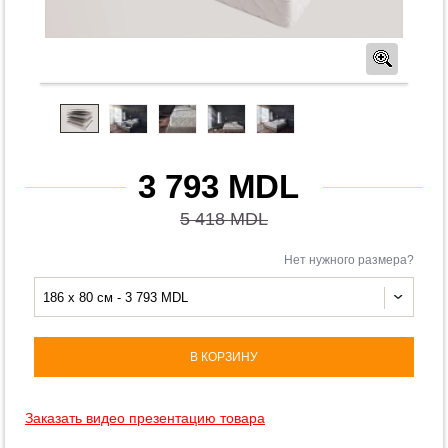
Предв
3 793 MDL
5 418 MDL
Нет нужного размера?
186 x 80 см - 3 793 MDL
В КОРЗИНУ
Заказать видео презентацию товара