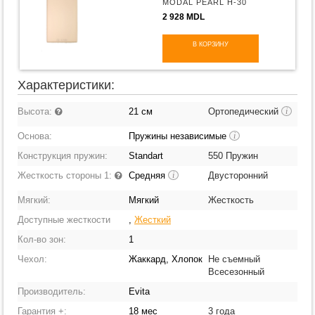
MODAL PEARL H-30
2 928 MDL
В КОРЗИНУ
Характеристики:
Высота:
21 см
Ортопедический
i
Основа:
Пружины независимые
i
Конструкция пружин:
Standart
550 Пружин
Жесткость стороны 1:
Средняя
Двусторонний
i
Мягкий:
Мягкий
Жесткость
Доступные жесткости
,
Жесткий
Кол-во зон:
1
Чехол:
Жаккард, Хлопок
Не съемный
Всесезонный
Производитель:
Evita
Гарантия +:
18 мес
3 года