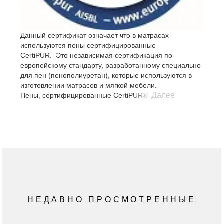
Данный сертификат означает что в матрасах
используются пены сертифицированные
CertiPUR. Это независимая сертификация по
европейскому стандарту, разработанному специально
для пен (пенополиуретан), которые используются в
изготовлении матрасов и мягкой мебели.
Далее
Пены, сертифицированные CertiPUR® изготовлены:
1. без антипиренов на основе брома
Исследования показали, что антипирены на основе
брома являются причиной множества хронических
заболеваний у людей и кошек. Некоторые из таких
антипиренов могут быть использованы для
изготовления пенополиуретана, соотвествующего
требованиям пожарной безопасности.
2. без ртути, свинца и тяжелых металлов.
Хотя эти вещества не являются обычными
компонентами сырья для пенополиуретанов, наличию
НЕДАВНО ПРОСМОТРЕННЫЕ
тяжелых металлов в пищевых продуктах (ртуть в рыбе)
и в доме (свинцовые краски в детских игрушках)