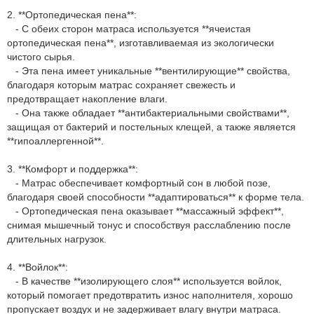
2. **Ортопедическая пена**:
- С обеих сторон матраса используется **ячеистая
ортопедическая пена**, изготавливаемая из экологически
чистого сырья.
- Эта пена имеет уникальные **вентилирующие** свойства,
благодаря которым матрас сохраняет свежесть и
предотвращает накопление влаги.
- Она также обладает **антибактериальными свойствами**,
защищая от бактерий и постельных клещей, а также является
**гипоаллергенной**.
3. **Комфорт и поддержка**:
- Матрас обеспечивает комфортный сон в любой позе,
благодаря своей способности **адаптироваться** к форме тела.
- Ортопедическая пена оказывает **массажный эффект**,
снимая мышечный тонус и способствуя расслаблению после
длительных нагрузок.
4. **Войлок**:
- В качестве **изолирующего слоя** используется войлок,
который помогает предотвратить износ наполнителя, хорошо
пропускает воздух и не задерживает влагу внутри матраса.