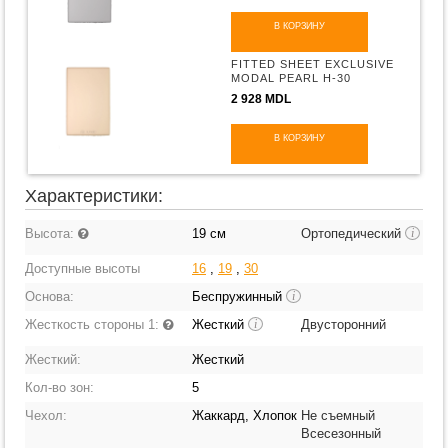
В КОРЗИНУ
FITTED SHEET EXCLUSIVE
MODAL PEARL H-30
2 928 MDL
В КОРЗИНУ
Характеристики:
Высота:
19 см
Ортопедический
i
Доступные высоты
16
,
19
,
30
Основа:
Беспружинный
i
Жесткость стороны 1:
Жесткий
Двусторонний
i
Жесткий:
Жесткий
Кол-во зон:
5
Чехол:
Жаккард, Хлопок
Не съемный
Всесезонный