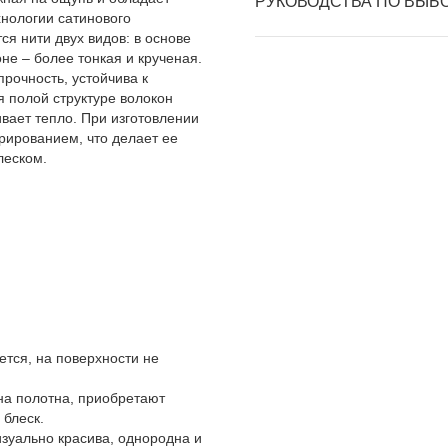
РУКОВОДСТВА ПО ВЫБ
нологии сатинового
ся нити двух видов: в основе
не – более тонкая и крученая.
рочность, устойчива к
 полой структуре волокон
вает тепло. При изготовлении
рированием, что делает ее
леском.
ется, на поверхности не
на полотна, приобретают
 блеск.
изуально красива, однородна и