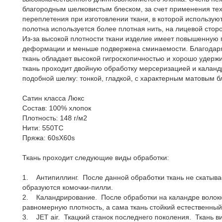
благородным шелковистым блеском, за счет применения тех
переплетения при изготовлении ткани, в которой используют
полотна используется более плотная нить, на лицевой сторо
Из-за высокой плотности ткани изделие имеет повышенную п
деформации и меньше подвержена сминаемости. Благодаря
ткань обладает высокой гигроскопичностью и хорошо удержи
ткань проходит двойную обработку мерсеризацией и каланд
подобной шелку: тонкой, гладкой, с характерным матовым б
Сатин класса Люкс
Состав: 100% хлопок
Плотность: 148 г/м2
Нити: 550ТС
Пряжа: 60sX60s
Ткань проходит следующие виды обработки:
1. Антипиллинг. После данной обработки ткань не скатыва
образуются комочки-пилли.
2. Каландрирование. После обработки на каландре волок
равномерную плотность, а сама ткань стойкий естественный
3. JET air. Ткацкий станок последнего поколения. Ткань в