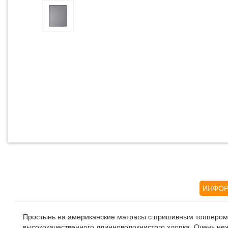
ИНФОР
Простынь на американские матрасы с пришивным топпером Pi
высококачественного длинноволокнистого хлопка. Очень не