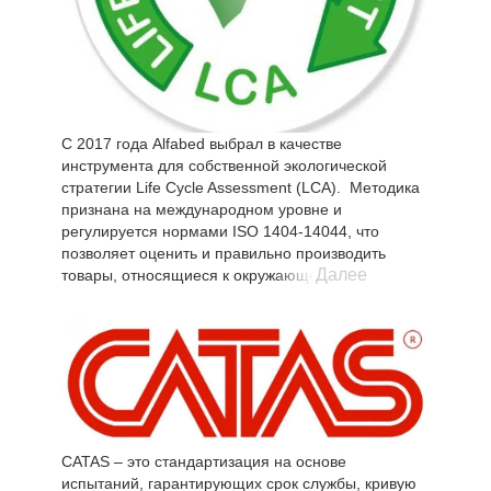
ответственности, которая отвечает за проверку
соответствия требованиям строгого регламента в
Компании.
С 2017 года Alfabed выбрал в качестве
инструмента для собственной экологической
стратегии Life Cycle Assessment (LCA). Методика
признана на международном уровне и
регулируется нормами ISO 1404-14044, что
позволяет оценить и правильно производить
Далее
товары, относящиеся к окружающей среде.
Анализ LCA, проведенный с применением
методологии PEF (Product Environmental
Footprint), определяемой рекомендацией
2013/179 / EU Европейской комиссии, ставит
Alfabed среди пионеров отрасли в принятии этого
метода на международном уровне и представляет
собой научную основу, полезную для: определить
области потенциального улучшения продукции в
CATAS – это стандартизация на основе
течение жизненного цикла продукции
испытаний, гарантирующих срок службы, кривую