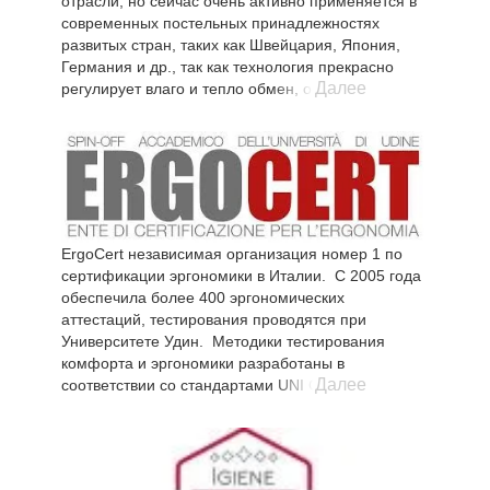
отрасли, но сейчас очень активно применяется в
современных постельных принадлежностях
развитых стран, таких как Швейцария, Япония,
Германия и др., так как технология прекрасно
Далее
регулирует влаго и тепло обмен, обеспечивая
улучшенный комфорт сна. Колебания
температуры сокращаются, за счет чего спящий
меньше потеет или мерзнет во сне. Постельные
принадлежности с волокном Аутласт оптимально
адаптируются под индивидуальные потребности
человека в тепле и не допускают перегрева или
переохлаждения во время сна.
ErgoCert независимая организация номер 1 по
сертификации эргономики в Италии. С 2005 года
Принцип действия волокна OUTLAST®
обеспечила более 400 эргономических
Вискоза Аутласт вбирает в себя излишнее тепло
аттестаций, тестирования проводятся при
исходящее от тела спящего, сохраняет его и
Университете Удин. Методики тестирования
затем медленно отдает обратно. За счет этого
комфорта и эргономики разработаны в
происходит постоянный тепловой кругооборот,
Далее
соответствии со стандартами UNI CEI EN ISO / IEC
температура которого постоянно регулируется.
17065, а также положениями действующего
законодательства Евро Союза для того, чтобы
обеспечить своим клиентам максимальную
прозрачность и высокий уровень надежности и