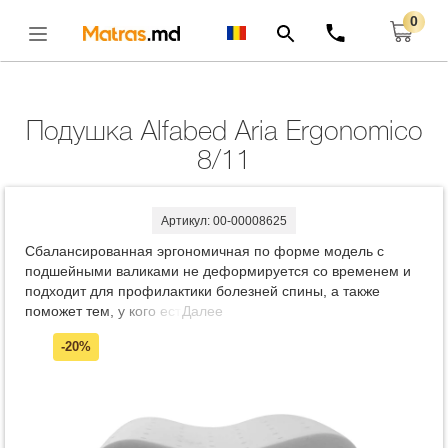
0
Главная
Подушки
Подушка Alfabed Aria Ergonomico 8/11
Открыть
Подушка Alfabed Aria Ergonomico
8/11
Артикул: 00-00008625
Сбалансированная эргономичная по форме модель с
подшейными валиками не деформируется со временем и
подходит для профилактики болезней спины, а также
поможет тем, у кого есть проблемы с шейным отделом
Далее
позвоночника, улучшит общее самочувствие.
-20%
Технологичные отверстия обеспечивают оптимальный
комфорт и активный воздухообмен, а также более
точечную адаптацию подушки под форму шейного отдела
позвоночника спящего. Высота валиков у подушки 8 и 11
см. рекомендуется для людей с размером одежды XS/M,