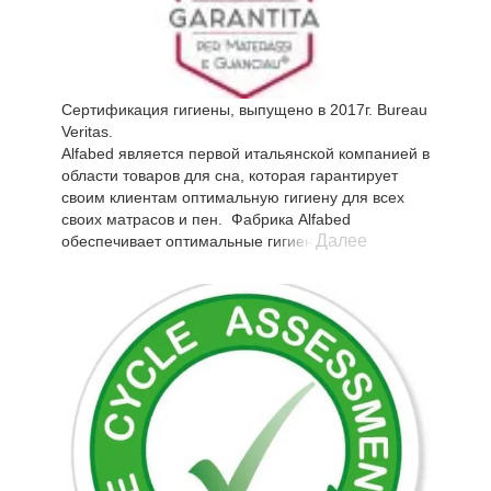
доверия. Изделия сертифицированные ЭргоСерт
подтверждают максимальную эргономичность и
комфорт использования.
Сертификация гигиены, выпущено в 2017г. Bureau
Veritas.
Alfabed является первой итальянской компанией в
области товаров для сна, которая гарантирует
своим клиентам оптимальную гигиену для всех
своих матрасов и пен. Фабрика Alfabed
Далее
обеспечивает оптимальные гигиенические
условия продукции Alfabed, соблюдаются все
гигиенические условия на всех этапах
производственного цикла: от поставок до
производства и переработки, до упаковки,
отгрузки и доставки.
"Гарантия гигиены для матрасов, пен и подушек”
добавляет еще одну ценность к уже высокому
качеству продукции Alfabed. Bureau Veritas -
ведущая в мире компания по контролю, проверке
и сертификации качества, здоровья и
безопасности окружающей среды и социальной