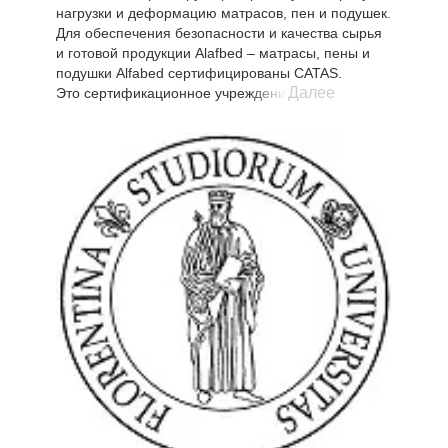
сравнение экологических характеристик,
нагрузки и деформацию матрасов, пен и подушек.
связанных с альтернативными продуктами,
Для обеспечения безопасности и качества сырья
направлять на переработку продукцию, чтобы
и готовой продукции Alafbed – матрасы, пены и
минимизировать воздействие за счет повышения
подушки Alfabed сертифицированы CATAS.
эффективности потребления природных ресурсов
Далее
Это сертификационное учреждение благодаря
или сокращения выбросов в воздух, воду или
испытаниям, проведенным с высоким уровнем
почву.
компетентности, проверяет, что каждый материал
Исследование LCA было рассчитано с учетом
и продукт соответствуют требованиям технических
экологических последствий четырех линий
стандартов отрасли.
продукции на протяжении всего их жизненного
Испытания проводятся в соответствии с
цикла (проектирование, приобретение сырья,
европейскими нормами (EN), международными
производство, распространение, продажа,
(ISO) и национальными (UNI, DIN, BS, NF, ASTM,
утилизация): традиционные пружинные матрасы,
ANSI).
матрасы с независимыми пружинами, матрасы
Alfabed, подушки Alfabed.