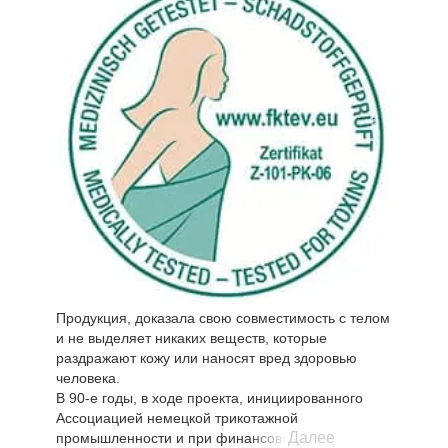
латекс в изделиях содержит не менее 85%
натурального каучука и является экологически
чистым продуктом, не выделяющим
формальдегидов, химический или иной
запах. Изделие имеет природный запах
натурального латекса.
Испытание запаха проведено согласно ISO
16000-28 и VDA 270, измерение выделения
формальдегида согласно EN 717-1 и En 717-3.
Продукция, доказала свою совместимость с телом
и не выделяет никаких веществ, которые
раздражают кожу или наносят вред здоровью
человека.
В 90-е годы, в ходе проекта, инициированного
Ассоциацией немецкой трикотажной
Далее
промышленности и при финансовой поддержке