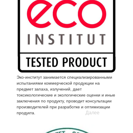
принадлежности с волокном Аутласт оптимально
адаптируются под индивидуальные потребности
человека в тепле и не допускают перегрева или
переохлаждения во время сна.
Принцип действия волокна OUTLAST®
Вискоза Аутласт вбирает в себя излишнее тепло
исходящее от тела спящего, сохраняет его и
затем медленно отдает обратно. За счет этого
происходит постоянный тепловой кругооборот,
температура которого постоянно регулируется.
Эко-институт занимается специализированными
испытаниями коммерческой продукции на
предмет запаха, излучений, дает
токсикологические и экологические оценки и иные
заключения по продукту, проводит консультации
производителей при разработке и оптимизации
Далее
продукта.
Во время испытаний продукции с натуральным
латексом было подтверждено, что натуральный