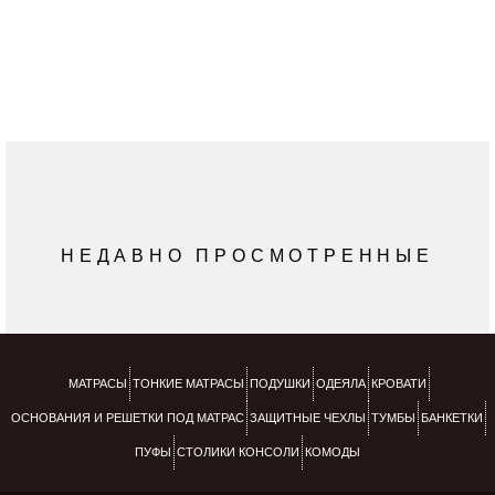
Пены, сертифицированные CertiPUR®, прошли
тесты в соответствии с регламентами
Международной организации по стандартизации
(ISO). Сертифицированные CertiPUR® пены
классифицируются как материалы с низким
уровнем эмиссии (выбросов) летучих веществ для
закрытых помещений.
НЕДАВНО ПРОСМОТРЕННЫЕ
МАТРАСЫ
ТОНКИЕ МАТРАСЫ
ПОДУШКИ
ОДЕЯЛА
КРОВАТИ
ОСНОВАНИЯ И РЕШЕТКИ ПОД МАТРАС
ЗАЩИТНЫЕ ЧЕХЛЫ
ТУМБЫ
БАНКЕТКИ
ПУФЫ
СТОЛИКИ КОНСОЛИ
КОМОДЫ