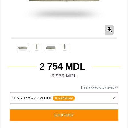
Предв
2 754 MDL
3 933 MDL
Нет нужного размера?
50 x 70 см - 2 754 MDL
в наличии
В КОРЗИНУ