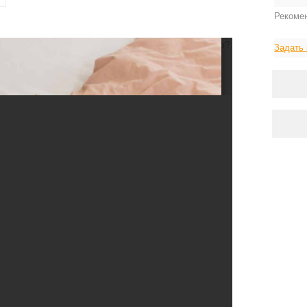
Рекоме
ерные чернила.
Может, попробуете
загрузить
его?
Задать 