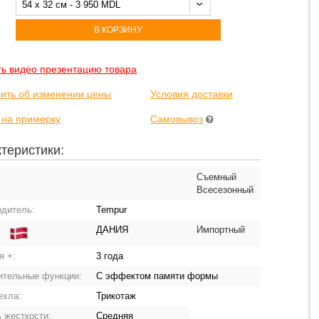
54 x 32 см - 3 950 MDL
В КОРЗИНУ
ть видео презентацию товара
ить об изменении цены
Условия доставки
 на примерку
Самовывоз
теристики:
Съемный
Всесезонный
одитель:
Tempur
ДАНИЯ
Импортный
:
я +:
3 года
ительные функции:
С эффектом памяти формы
ехла:
Трикотаж
 жесткости:
Средняя