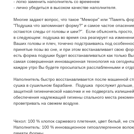
- логко заменить наполнитель со временем
- лично убедиться в высоком качестве наполнителя.
Многие задают вопрос, что такое "Мемори" или "Память ф
"Подушка что запоминает форму?" и самое частое опасение 
остаются следы от головы и шеи?". Если объяснять просто
в следующем: подушка во время сна реагирует на изменен
Ваших головы и плеч, точечно подстраиваясь под особенно
принятые позы во сне, и при этом востанавливает свою форм
есть форма подушки будет восстанавливаться как только Вы
самая совершенная инновационная технология на сегодняш
каждое утро Вы будете просыпаться расслабленными и отд
Hаполнитель быстро восстанавливается после машинной сти
сушка в сушильном барабане. Подушка прослужит дольше, 
защитной гигиенической наволчке и не подвергать излишне
обеспечения надлежащей гигиены спального места рекоме
проветривать на свежем воздухе.
Чехол: 100 % хлопок саржевого плетения, цвет белый, не ст
Наполнитель: 100 % инновационное гипоаллергенное воло
пямяти формы.