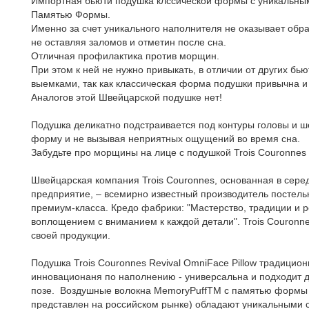
Импортная бьюти подушка клссической формы с уникальны
Памятью Формы.
Именно за счет уникального наполнителя не оказывает обра
не оставляя заломов и отметин после сна.
Отличная профилактика против морщин.
При этом к ней не нужно привыкать, в отличии от других б
выемками, так как классическая форма подушки привычна и
Аналогов этой Швейцарской подушке нет!
Подушка деликатно подстраивается под контуры головы и ш
форму и не вызывая неприятных ощущений во время сна.
Забудьте про морщины на лице с подушкой Trois Couronnes R
Швейцарская компания Trois Couronnes, основанная в сере
предприятие, ‒ всемирно известный производитель постел
премиум-класса. Кредо фабрики: "Мастерство, традиции и 
воплощением с вниманием к каждой детали". Trois Couronn
своей продукции.
Подушка Trois Couronnes Revival OmniFace Pillow традицио
инновационаня по наполнению - универсальна и подходит д
позе. Воздушные волокна MemoryPuffTM с памятью формы 
представлен на российском рынке) обладают уникальными 