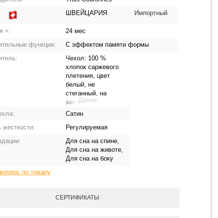
ШВЕЙЦАРИЯ
Импортный
:
я +:
24 мес
ительные функции:
С эффектом памяти формы
итель:
Чехол: 100 %
хлопок саржевого
плетения, цвет
белый, не
стеганный, на
Далее
замке - молнии
Наполнитель: 100
ехла:
Сатин
% инновационное
 жесткости:
Регулируемая
гипоаллергенное
волокно
ндации:
Для сна на спине,
MemoryPuffTM с
Для сна на животе,
эфектом пямяти
Для сна на боку
формы.
вопрос по товару
СЕРТИФИКАТЫ