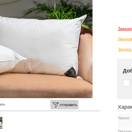
Заказа
Уведом
Запись
Доб
ать
отправить
Харак
Чехол:
Произв