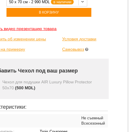
50 x 70 см - 2 990 MDL
в наличии
В КОРЗИНУ
ть видео презентацию товара
ить об изменении цены
Условия доставки
 на примерку
Самовывоз
авить Чехол под ваш размер
Чехол для подушки AIR Luxury Pillow Protector
50x70
(
500
MDL)
теристики:
Не съемный
Всесезонный
одитель:
Trois Couronnes