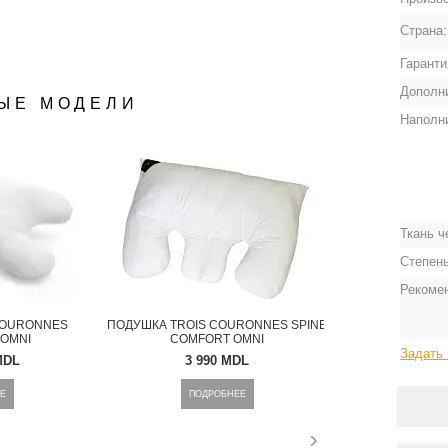
Страна
Гаранти
Дополн
ЫЕ МОДЕЛИ
Наполн
Ткань ч
Степень
ОСМОТР
БЫСТРЫЙ ПРОСМОТР
Рекоме
COURONNES
ПОДУШКА TROIS COURONNES SPINE
OMNI
COMFORT OMNI
Задать 
MDL
3 990 MDL
Е
ПОДРОБНЕЕ