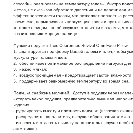
способны реагировать на температуру головы, быстро под
и тела, не оказывая обратного давления и не пережимая мя
эффект невесомости головы, что позволяет полностью расс
время сна, нормализовать циркуляцию крови и приток кисло
контакте с лицом - не образуются отпечатки и заломы, что т
возникновению морщин на лице.
Функции подушки Trois Couronnes Revival OmniFace Pillow:
1. адаптируется под форму Вашей головы и плеч, чтобы у
мускулатуры головы и шеи;
2. обеспечивает оптимальное распределение нагрузки для 
3. нежно мягкая;
4. воздухопроницаемая - предотвращает застой влажности 
5. поддерживает равномерную температуру во время сна.
Подушка снабжена молнией. Доступ в подушку через клапан
- стирать чехол подушки, предварительно вынимая наполни
изделия,
- ругулировать высоту и плотность подушки (извлекая лишни
- распределять наполнитель, в случае образования комков
- извлекать и отдавать в чистку наполнитель в случае необ
астматиков)