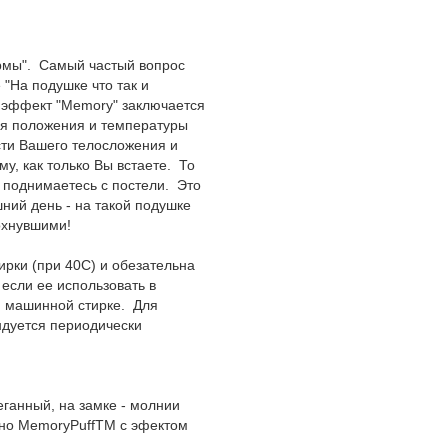
ормы". Самый частый вопрос
"На подушке что так и
, эффект "Memory" заключается
ия положения и температуры
сти Вашего телосложения и
у, как только Вы встаете. То
 поднимаетесь с постели. Это
ний день - на такой подушке
охнувшими!
рки (при 40С) и обезательна
если ее использовать в
й машинной стирке. Для
ндуется периодически
еганный, на замке - молнии
кно MemoryPuffTM с эфектом