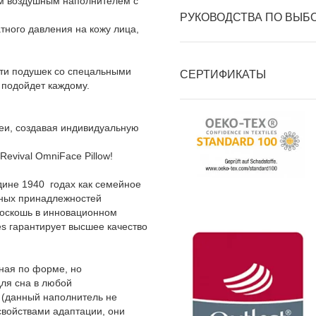
м воздушным наполнителем с
РУКОВОДСТВА ПО ВЫБ
тного давления на кожу лица,
ьюти подушек со спецальными
СЕРТИФИКАТЫ
 подойдет каждому.
еи, создавая индивидуальную
evival OmniFace Pillow!
дине 1940 годах как семейное
ьных принадлежностей
роскошь в инновационном
es гарантирует высшее качество
нная по форме, но
ля сна в любой
(данный наполнитель не
свойствами адаптации, они