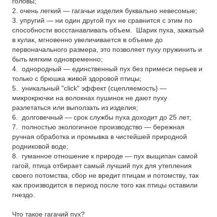
головы;
2. очень легкий — гагачьи изделия буквально невесомые;
3. упругий — ни один другой пух не сравнится с этим по
способности восстанавливать объем. Шарик пуха, зажатый
в кулак, мгновенно увеличивается в объеме до
первоначального размера, это позволяет пуху пружинить и
быть мягким одновременно;
4. однородный — единственный пух без примеси перьев и
только с брюшка живой здоровой птицы;
5. уникальный "click" эффект (сцепляемость) —
микрокрючки на волокнах пушинок не дают пуху
разлетаться или выползать из изделия;
6. долговечный — срок службы пуха доходит до 25 лет;
7. полностью экологичное производство — бережная
ручная обработка и промывка в чистейшей природной
родниковой воде;
8. гуманное отношение к природе — пух выщипан самой
гагой, птица отбирает самый лучший пух для утепления
своего потомства, сбор не вредит птицам и потомству, так
как производится в период после того как птицы оставили
гнездо.
Что такое гагачий пух?