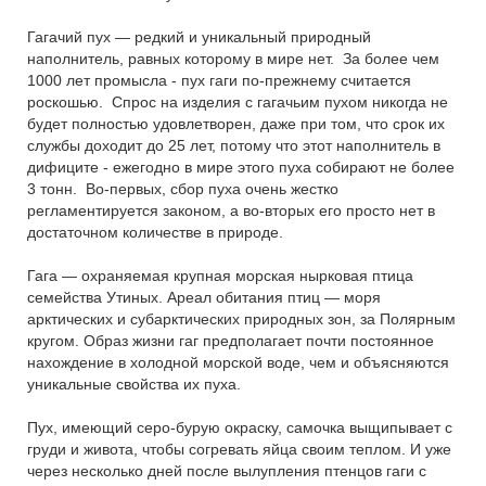
Гагачий пух — редкий и уникальный природный
наполнитель, равных которому в мире нет. За более чем
1000 лет промысла - пух гаги по-прежнему считается
роскошью. Спрос на изделия с гагачьим пухом никогда не
будет полностью удовлетворен, даже при том, что срок их
службы доходит до 25 лет, потому что этот наполнитель в
дифиците - ежегодно в мире этого пуха собирают не более
3 тонн. Во-первых, сбор пуха очень жестко
регламентируется законом, а во-вторых его просто нет в
достаточном количестве в природе.
Гага — охраняемая крупная морская нырковая птица
семейства Утиных. Ареал обитания птиц — моря
арктических и субарктических природных зон, за Полярным
кругом. Образ жизни гаг предполагает почти постоянное
нахождение в холодной морской воде, чем и объясняются
уникальные свойства их пуха.
Пух, имеющий серо-бурую окраску, самочка выщипывает с
груди и живота, чтобы согревать яйца своим теплом. И уже
через несколько дней после вылупления птенцов гаги с