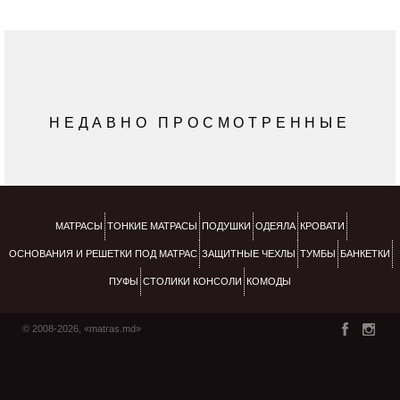
принадлежности с волокном Аутласт оптимально
адаптируются под индивидуальные потребности
человека в тепле и не допускают перегрева или
переохлаждения во время сна.
Принцип действия волокна OUTLAST®
Вискоза Аутласт вбирает в себя излишнее тепло
НЕДАВНО ПРОСМОТРЕННЫЕ
исходящее от тела спящего, сохраняет его и
затем медленно отдает обратно. За счет этого
происходит постоянный тепловой кругооборот,
температура которого постоянно регулируется.
МАТРАСЫ
ТОНКИЕ МАТРАСЫ
ПОДУШКИ
ОДЕЯЛА
КРОВАТИ
ОСНОВАНИЯ И РЕШЕТКИ ПОД МАТРАС
ЗАЩИТНЫЕ ЧЕХЛЫ
ТУМБЫ
БАНКЕТКИ
ПУФЫ
СТОЛИКИ КОНСОЛИ
КОМОДЫ
© 2008-2026, «matras.md»