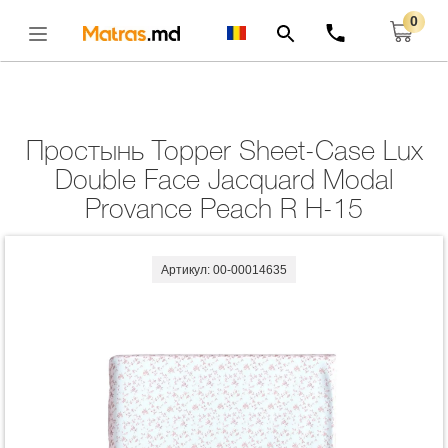
0
Главная
Комплекты
Простынь Topper Sheet-Case Lux Double Face
Jacquard Modal Provance Peach R H-15
Открыть
Простынь Topper Sheet-Case Lux
Double Face Jacquard Modal
Provance Peach R H-15
Артикул: 00-00014635