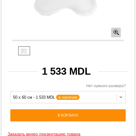
Предв
1 533 MDL
Нет нужного размера?
50 x 60 см - 1 533 MDL
в наличии
В КОРЗИНУ
Заказать видео презентацию товара