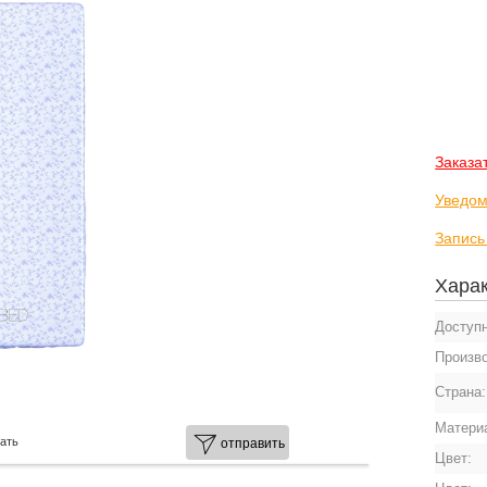
Заказа
Уведом
Запись
Харак
Доступ
Произв
Страна
Матери
ать
отправить
Цвет: