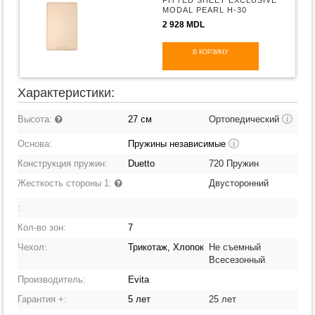
FITTED SHEET EXCLUSIVE
MODAL PEARL H-30
2 928 MDL
В КОРЗИНУ
Характеристики:
Высота:
27 см
Ортопедический
i
Основа:
Пружины независимые
i
Конструкция пружин:
Duetto
720 Пружин
Жесткость стороны 1:
Двусторонний
:
Кол-во зон:
7
Чехол:
Трикотаж, Хлопок
Не съемный
Всесезонный
Производитель:
Evita
Гарантия +:
5 лет
25 лет