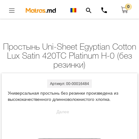
0
Главная
Комплекты
Простынь Uni-Sheet Egyptian Cotton Lux Satin 420TC
Platinum H-0 (без Резинки)
Открыть
Простынь Uni-Sheet Egyptian Cotton
Lux Satin 420TC Platinum H-0 (без
резинки)
Артикул: 00-00016484
Универсальная простынь без резинки произведена из
высококачественного длинноволокнистого хлопка.
Далее